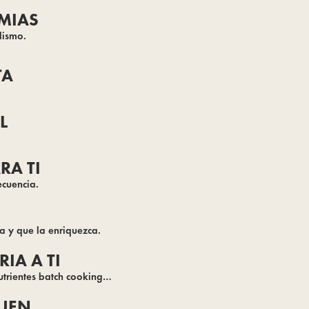
EMIAS
lismo.
TA
L
RA TI
ecuencia.
ta y que la enriquezca.
IA A TI
nutrientes batch cooking…
UEN...