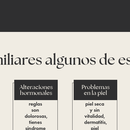
miliares algunos de 
Alteraciones
Problemas
hormonales
en la piel
Tus
Tienes la
reglas
piel seca
son
y sin
dolorosas,
vitalidad,
tienes
dermatitis,
síndrome
piel