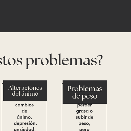
estos problemas?
Problemas
Alteraciones
del ánimo
de peso
Tienes
Quieres
cambios
perder
de
grasa o
ánimo,
subir de
depresión,
peso,
ansiedad,
pero