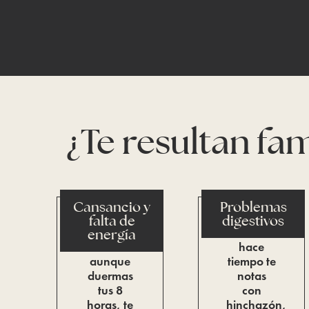
¿Te resultan fa
Cansancio y
Problemas
falta de
digestivos
Estás
Desde
energía
cansada
hace
aunque
tiempo te
duermas
notas
tus 8
con
horas, te
hinchazón,