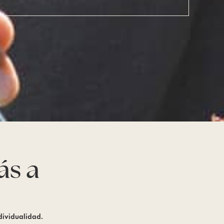
ás a
dividualidad.