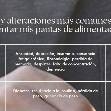
s y alteraciones más comune
ntar mis pautas de alimentac
Ansiedad, depresión, insomnio, cansancio
fatiga crónica, fibromialgia, pérdida de
memoria, despistes, falta de concentración,
demencia
Diabetes, resistencia a la insulina, pérdida de
peso, ganancia de peso