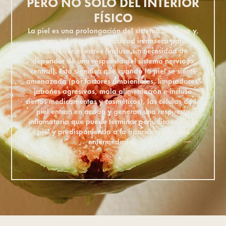
PERO NO SOLO DEL INTERIOR
FÍSICO
La piel es una prolongación del sistema nervioso y,
como tal, tiene la capacidad intrínseca para
reaccionar al estrés (incluso sin necesidad de
depender de una respuesta del sistema nervioso
central). Esto significa que cuando la piel se siente
amenazada (por factores ambientales, limpiadores,
jabones agresivos, mala alimentación e incluso
ciertos medicamentos y cosméticos), las células de la
piel entran en acción y generan una respuesta
inflamatoria que puede terminar perjudicando a la
piel y predisponiendo a la aparición de estas
enfermedades.