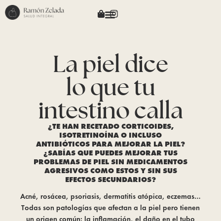
La piel dice
lo que tu
intestino calla
¿TE HAN RECETADO CORTICOIDES,
ISOTRETINOÍNA O INCLUSO
ANTIBIÓTICOS PARA MEJORAR LA PIEL?
¿SABÍAS QUE PUEDES MEJORAR TUS
PROBLEMAS DE PIEL SIN MEDICAMENTOS
AGRESIVOS COMO ESTOS Y SIN SUS
EFECTOS SECUNDARIOS?
Acné, rosácea, psoriasis, dermatitis atópica, eczemas…
Todas son patologías que afectan a la piel pero tienen
un origen común: la inflamación, el daño en el tubo