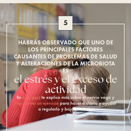
5
HABRÁS OBSERVADO QUE UNO DE
LOS PRINCIPALES FACTORES
CAUSANTES DE PROBLEMAS DE SALUD
Y ALTERACIONES DE LA MICROBIOTA
ES
el estrés y el exceso de
actividad
En
este post
te explico más sobre el nervio vago y
aquí tienes un ejercicio
para hacer a diario y ayudar
a regularlo y bajar el estrés.