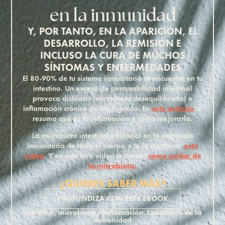
en la inmunidad
Y, POR TANTO, EN LA APARICIÓN, EL
DESARROLLO, LA REMISIÓN E
INCLUSO LA CURA DE MUCHOS
SÍNTOMAS Y ENFERMEDADES
El 80-90% de tu sistema inmunitario se encuentra en tu
intestino. Un exceso de permeabilidad intestinal
provoca disbiosis (microbiota desequilibrada) e
inflamación crónica de bajo grado. En
este artículo
te
resumo qué es la inflamación y cómo mejorarla.
La microbiota intestinal es crucial en la respuesta
inmunitaria de todo el cuerpo y te lo cuento en
este
vídeo
. Y en este otro vídeo te cuento
cómo cuidar de
la microbiota.
¿QUIERES SABER MÁS?
PROFUNDIZA CON ESTE EBOOK
Intestino, microbiota e inflamación. Las claves de la
inmunidad