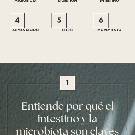
MICROBIOTA
DIGESTIÓN
INTESTINO
4
5
6
ALIMENTACIÓN
ESTRÉS
MOVIMIENTO
1
Entiende por qué el
intestino y la
microbiota son claves