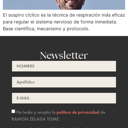
El suspiro cíclico es la técnica de respiración más eficaz
para regular el sistema nervioso de forma inmediata.
Base científica, mecanismo y protocolo.
Newsletter
He leído y acepto la
política de privacidad
de
RAMON ZELADA TOME.