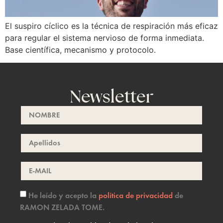
El suspiro cíclico es la técnica de respiración más eficaz
para regular el sistema nervioso de forma inmediata.
Base científica, mecanismo y protocolo.
Newsletter
He leído y acepto la
política de privacidad
de
RAMON ZELADA TOME.