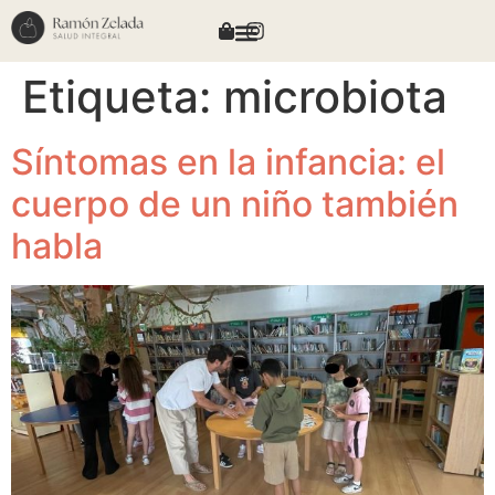
Etiqueta:
microbiota
Síntomas en la infancia: el
cuerpo de un niño también
habla