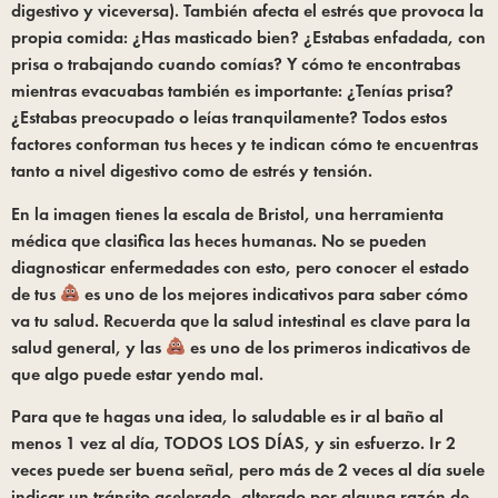
digestivo y viceversa). También afecta el estrés que provoca la 
propia comida: ¿Has masticado bien? ¿Estabas enfadada, con 
prisa o trabajando cuando comías? Y cómo te encontrabas 
mientras evacuabas también es importante: ¿Tenías prisa? 
¿Estabas preocupado o leías tranquilamente? Todos estos 
factores conforman tus heces y te indican cómo te encuentras 
tanto a nivel digestivo como de estrés y tensión.
En la imagen tienes la escala de Bristol, una herramienta 
médica que clasifica las heces humanas. No se pueden 
diagnosticar enfermedades con esto, pero conocer el estado 
de tus 
 es uno de los mejores indicativos para saber cómo 
va tu salud. Recuerda que la salud intestinal es clave para la 
salud general, y las 
 es uno de los primeros indicativos de 
que algo puede estar yendo mal.
Para que te hagas una idea, lo saludable es ir al baño al 
menos 1 vez al día, TODOS LOS DÍAS, y sin esfuerzo. Ir 2 
veces puede ser buena señal, pero más de 2 veces al día suele 
indicar un tránsito acelerado, alterado por alguna razón de 