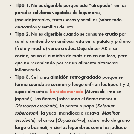
Tipo 1
. No es digerible porque está “atrapado” en las
paredes celulares vegetales de legumbres,
(pseudo)cereales, frutos secos y semillas (sobre todo
anacardos y semillas de loto).
Tipo 2
. No es digerible cuando se consume
crudo
por
su alto contenido en amilosa: está en la patata y plátano
(fruta y macho) verde crudos. Deja de ser AR si se
cocina, salvo el almidón de maíz rico en amilosa, pero
que no recomiendo por ser un alimento altamente
inflamatorio.
Tipo 3
. Se llama
almidón retrogradado
porque se
forma cuando se cocinan y luego enfrían los tipos 1 y 2,
especialmente el
boniato morado
(Murasaki-imo en
japonés), los ñames (sobre todo el ñame menor o
Dioscorea esculenta
), la patata o papa (
Solanum
tuberosum
), la yuca, mandioca o casava (
Manihot
esculenta
), el arroz (
Oryza sativa
), sobre todo de grano
largo o basmati, y ciertas legumbres como las judías o