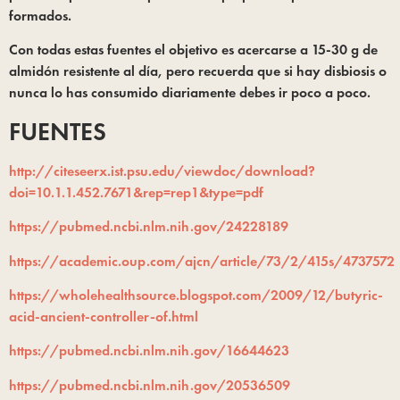
formados.
Con todas estas fuentes el objetivo es acercarse a 15-30 g de
almidón resistente al día, pero recuerda que si hay disbiosis o
nunca lo has consumido diariamente debes ir poco a poco.
FUENTES
http://citeseerx.ist.psu.edu/viewdoc/download?
doi=10.1.1.452.7671&rep=rep1&type=pdf
https://pubmed.ncbi.nlm.nih.gov/24228189
https://academic.oup.com/ajcn/article/73/2/415s/4737572
https://wholehealthsource.blogspot.com/2009/12/butyric-
acid-ancient-controller-of.html
https://pubmed.ncbi.nlm.nih.gov/16644623
https://pubmed.ncbi.nlm.nih.gov/20536509