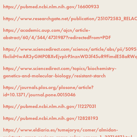
https://pubmed.ncbi.nlm.nih.gov/16600933
https://www.researchgate.net/publication/251072583
https://academic.oup.com/ajcn/article-
abstract/60/4/544/4731987?redirectedFrom=PDF
https://www.sciencedirect.com/science/article/abs/pii/S0
fbclid=IwAR3yGMP0BXvEjvpIrPJnznWD3f45uR9FimdE58aRW
https://www.sciencedirect.com/topics/biochemistry-
genetics-and-molecular-biology/resistant-starch
https://journals.plos.org/plosone/article?
id=10.1371/journal.pone.0015046
https://pubmed.ncbi.nlm.nih.gov/11227031
https://pubmed.ncbi.nlm.nih.gov/12828193
https://www.eldiario.es/tumejoryo/comer/almidon-