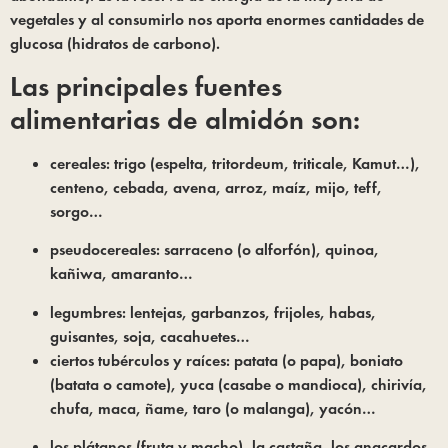
vegetales y al consumirlo nos aporta enormes cantidades de
glucosa (hidratos de carbono).
Las principales fuentes
alimentarias de almidón son:
cereales: trigo (espelta, tritordeum, triticale, Kamut…), 
centeno, cebada, avena, arroz, maíz, mijo, teff, 
sorgo…
pseudocereales: sarraceno (o alforfón), quinoa, 
kañiwa, amaranto…
legumbres: lentejas, garbanzos, frijoles, habas,
guisantes, soja, cacahuetes…
ciertos tubérculos y raíces: patata (o papa), boniato 
(batata o camote), yuca (casabe o mandioca), chirivía, 
chufa, maca, ñame, taro (o malanga), yacón… 
l
os plátanos (fruta y macho), la castaña, los anacardos