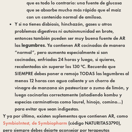
que es todo lo contrario: una fuente de glucosa
que se absorbe mucho más rápido que el maíz
con un contenido normal de amilosa.
Y si no tienes disbiosis, hinchazón, gases u otros
problemas digestivos ni autoinmunidad en brote,
entonces también pueden ser muy buena fuente de AR
las
legumbres
. Ya contienen AR cocinadas de manera
“normal”, pero aumenta especialmente si son
cocinadas, enfriadas 24 horas y luego, si quieres,
recalentadas sin superar los 130 ºC. Recuerda que
SIEMPRE debes poner a remojo TODAS las legumbres al
menos 12 horas con agua caliente y un chorro de
vinagre de manzana sin pasteurizar o zumo de limón, y
luego cocinarlas correctamente (añadiendo kombu y
especias carminativas como laurel, hinojo, comino…)
para evitar que sean indigestas.
Y ya por último, existen suplementos que contienen AR, como
SymbioIntest, de Symbiopharm
(código NATURITAS3790),
pero siempre debes dejarte aconsejar por terapeutas