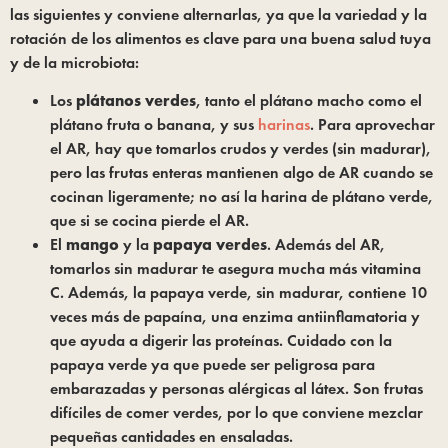
las siguientes y conviene alternarlas, ya que la variedad y la
rotación de los alimentos es clave para una buena salud tuya
y de la microbiota:
Los
plátanos
verdes
, tanto el plátano macho como el
plátano fruta o banana, y sus
harinas
. Para aprovechar
el AR, hay que tomarlos crudos y verdes (sin madurar),
pero las frutas enteras mantienen algo de AR cuando se
cocinan ligeramente; no así la harina de plátano verde,
que si se cocina pierde el AR.
El
mango
y la
papaya verdes
. Además del AR,
tomarlos sin madurar te asegura mucha más vitamina
C. Además, la papaya verde, sin madurar, contiene 10
veces más de papaína, una enzima antiinflamatoria y
que ayuda a digerir las proteínas. Cuidado con la
papaya verde ya que puede ser peligrosa para
embarazadas y personas alérgicas al látex. Son frutas
difíciles de comer verdes, por lo que conviene mezclar
pequeñas cantidades en ensaladas.