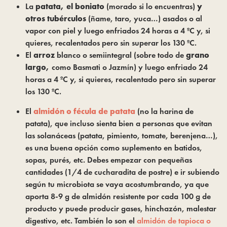
La
patata, el boniato
(morado si lo encuentras)
y
otros tubérculos
(ñame, taro, yuca…) asados o al
vapor con piel y luego enfriados 24 horas a 4 ºC y, si
quieres, recalentados pero sin superar los 130 ºC.
El 
arroz
 blanco o semiintegral (sobre todo de 
grano 
largo, 
como Basmati o Jazmín) y luego enfriado 24 
horas a 4 ºC y, si quieres, recalentado pero sin superar 
los 130 ºC.
El 
almidón o fécula de patata
 (no la harina de 
patata), que incluso sienta bien a personas que evitan 
las solanáceas (patata, pimiento, tomate, berenjena…), 
es una buena opción como suplemento en batidos, 
sopas, purés, etc. Debes empezar con pequeñas 
cantidades (1/4 de cucharadita de postre) e ir subiendo 
según tu microbiota se vaya acostumbrando, ya que 
aporta 8-9 g de almidón resistente por cada 100 g de 
producto y puede producir gases, hinchazón, malestar 
digestivo, etc. También lo son el 
almidón de tapioca o 