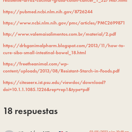
resistente-arroz-cocinar-grasa-colon-cancer_1_3271487.html
https://pubmed.ncbi.nlm.nih.gov/8726244
https://www.ncbi.nlm.nih.gov/pmc/articles/PMC2699871
http://www.valemaisalimentos.com.br/material/2.pdf
https://drbganimalpharm.blogspot.com/2013/11/how-to-
cure-sibo-small-intestinal-bowel_18.html
https://freetheanimal.com/wp-
content/uploads/2013/08/Resistant-Starch-in-Foods.pdf
https://citeseerx.ist.psu.edu/viewdoc/download?
doi=10.1.1.1085.1226&rep=rep1&type=pdf
18 respuestas
03/05/2023 a las 10:48 pm