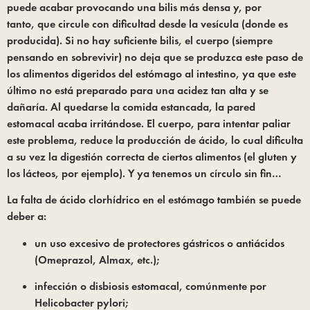
puede acabar provocando una bilis más densa y, por 
tanto, que circule con dificultad desde la vesícula (donde es 
producida). Si no hay suficiente bilis, el cuerpo (siempre 
pensando en sobrevivir) no deja que se produzca este paso de 
los alimentos digeridos del estómago al intestino, ya que este 
último no está preparado para una acidez tan alta y se 
dañaría. Al quedarse la comida estancada, la pared 
estomacal acaba irritándose. El cuerpo, para intentar paliar 
este problema, reduce la producción de ácido, lo cual dificulta 
a su vez la digestión correcta de ciertos alimentos (el gluten y 
los lácteos, por ejemplo). Y ya tenemos un círculo sin fin…
La falta de ácido clorhídrico en el estómago también se puede 
deber a:
un uso excesivo de protectores gástricos o antiácidos 
(Omeprazol, Almax, etc.);
infección o disbiosis estomacal, comúnmente por 
Helicobacter pylori;