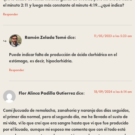
el minuto 2:11 y luego más constante al minuto 4:19…¿qué indica?
Responder
11/05/2023 a las 5:23 am
Ramón Zelada Tomé
dice:
Puede indicar falta de producción de ácido clorhídrico en el
estómago, es decir, hipoclorhidria.
Responder
18/09/2024 a las 6:14 am
Flor Alinca Padilla Gutierrez
dice:
Comí jlucuado de remolacha, zanahoria y naranja dos días seguidos,
el primer día normal, pero al segundo día, me he llevado el susto de
mi vida, ví lo que creí que era sangre hasta que vi que fue producido
por el licuado, aunque mi esposo me comenta que con él todo está