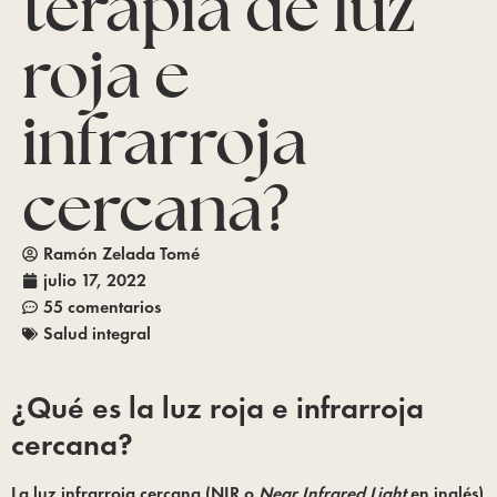
terapia de luz
roja e
infrarroja
cercana?
Ramón Zelada Tomé
julio 17, 2022
55 comentarios
Salud integral
¿Qué es la luz roja e infrarroja 
cercana?
La luz infrarroja cercana (NIR o 
Near Infrared Light
 en inglés) 