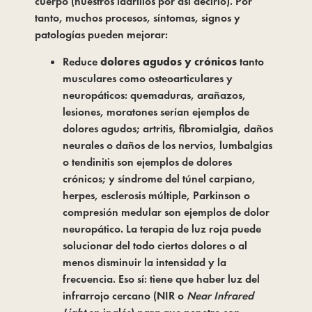
cuerpo (nuestros ladrillos por así decirlo). Por 
tanto, muchos procesos, síntomas, signos y 
patologías pueden mejorar:
Reduce
 dolores agudos y crónicos
 tanto 
musculares como osteoarticulares y 
neuropáticos: quemaduras, arañazos, 
lesiones, moratones serían ejemplos de 
dolores agudos; artritis, fibromialgia, daños 
neurales o daños de los nervios, lumbalgias 
o tendinitis son ejemplos de dolores 
crónicos; y síndrome del túnel carpiano, 
herpes, esclerosis múltiple, Parkinson o 
compresión medular son ejemplos de dolor 
neuropático. La terapia de luz roja puede 
solucionar del todo ciertos dolores o al 
menos disminuir la intensidad y la 
frecuencia. Eso sí: tiene que haber luz del 
infrarrojo cercano (NIR o 
Near Infrared 