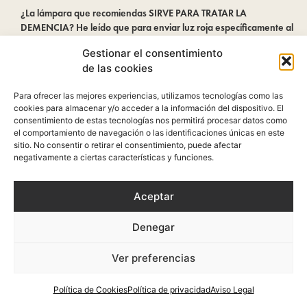
¿La lámpara que recomiendas SIRVE PARA TRATAR LA
DEMENCIA? He leído que para enviar luz roja específicamente al
cerebro -fotobiomodulación transcraneal- se requiere un casco
Gestionar el consentimiento
especial…
de las cookies
Responder
Para ofrecer las mejores experiencias, utilizamos tecnologías como las
cookies para almacenar y/o acceder a la información del dispositivo. El
consentimiento de estas tecnologías nos permitirá procesar datos como
06/04/2024 a las 9:21 am
Olivia Pérez
dice:
el comportamiento de navegación o las identificaciones únicas en este
sitio. No consentir o retirar el consentimiento, puede afectar
negativamente a ciertas características y funciones.
Hola, es necesario utilizar gafas durante su uso? Muchas gracias
Responder
Aceptar
Denegar
16/04/2024 a las 9:14 am
Ramón Zelada Tomé
dice:
Ver preferencias
No, no hace falta. Esta luz roja es importante que llegue al
Política de Cookies
Política de privacidad
Aviso Legal
cerebro a través de los ojos, pero tampoco es necesario darse