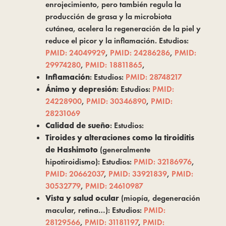
enrojecimiento, pero también regula la
producción de grasa y la microbiota
cutánea, acelera la regeneración de la piel y
reduce el picor y la inflamación. Estudios:
PMID: 24049929
,
PMID: 24286286
,
PMID:
29974280
,
PMID: 18811865
,
Inflamación
: Estudios:
PMID: 28748217
Ánimo y depresión
: Estudios:
PMID:
24228900
,
PMID: 30346890
,
PMID:
28231069
Calidad de sueño
: Estudios:
Tiroides y alteraciones como la tiroiditis
de Hashimoto
(generalmente
hipotiroidismo): Estudios:
PMID: 32186976
,
PMID: 20662037
,
PMID: 33921839
,
PMID:
30532779
,
PMID: 24610987
Vista y salud ocular
(miopía, degeneración
macular, retina…): Estudios:
PMID:
28129566
,
PMID: 31181197
,
PMID: