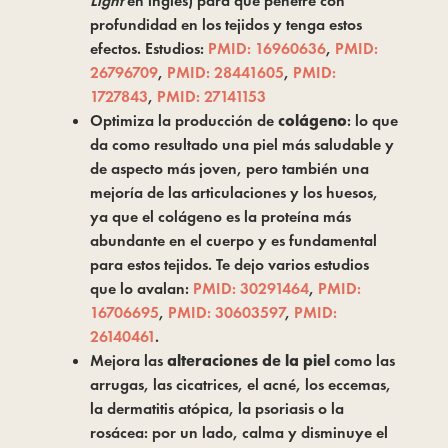
Light
 en inglés) para que penetre con 
profundidad en los tejidos y tenga estos 
efectos. Estudios: 
PMID: 16960636
, 
PMID: 
26796709
, 
PMID: 28441605
, 
PMID: 
1727843
, 
PMID: 27141153
Optimiza la producción de
colágeno
: lo que
da como resultado una piel más saludable y
de aspecto más joven, pero también una
mejoría de las articulaciones y los huesos,
ya que el colágeno es la proteína más
abundante en el cuerpo y es fundamental
para estos tejidos. Te dejo varios estudios
que lo avalan:
PMID: 30291464
,
PMID:
16706695
,
PMID: 30603597
,
PMID:
26140461
.
Mejora las
alteraciones de la piel
como las
arrugas, las cicatrices, el acné, los eccemas,
la dermatitis atópica, la psoriasis o la
rosácea: por un lado, calma y disminuye el