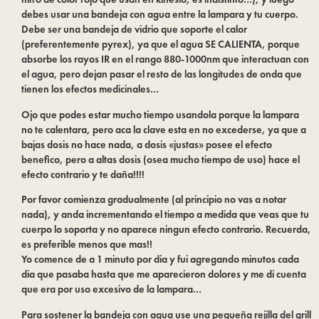
debes usar una bandeja con agua entre la lampara y tu cuerpo.
Debe ser una bandeja de vidrio que soporte el calor
(preferentemente pyrex), ya que el agua SE CALIENTA, porque
absorbe los rayos IR en el rango 880-1000nm que interactuan con
el agua, pero dejan pasar el resto de las longitudes de onda que
tienen los efectos medicinales…
Ojo que podes estar mucho tiempo usandola porque la lampara
no te calentara, pero aca la clave esta en no excederse, ya que a
bajas dosis no hace nada, a dosis «justas» posee el efecto
benefico, pero a altas dosis (osea mucho tiempo de uso) hace el
efecto contrario y te daña!!!!
Por favor comienza gradualmente (al principio no vas a notar
nada), y anda incrementando el tiempo a medida que veas que tu
cuerpo lo soporta y no aparece ningun efecto contrario. Recuerda,
es preferible menos que mas!!
Yo comence de a 1 minuto por dia y fui agregando minutos cada
dia que pasaba hasta que me aparecieron dolores y me di cuenta
que era por uso excesivo de la lampara…
Para sostener la bandeja con agua use una pequeña rejilla del grill