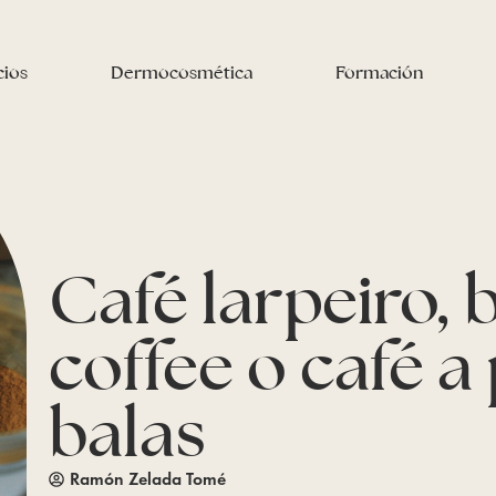
cios
Dermocosmética
Formación
Café larpeiro, 
coffee o café a
balas
Ramón Zelada Tomé