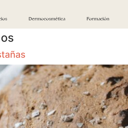
cios
Dermocosmética
Formación
nos
stañas