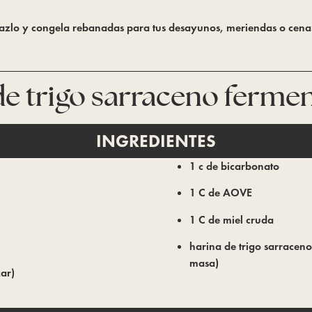
e hazlo y congela rebanadas para tus desayunos, meriendas o cena
de trigo sarraceno ferme
INGREDIENTES
1 c de bicarbonato
1 C de AOVE
1 C de miel cruda
harina de trigo sarraceno
masa)
ar)