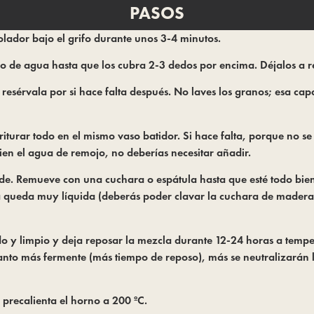
PASOS
olador bajo el grifo durante unos 3-4 minutos.
alo de agua hasta que los cubra 2-3 dedos por encima. Déjalos a 
 resérvala por si hace falta después. No laves los granos; esa cap
riturar todo en el mismo vaso batidor. Si hace falta, porque no s
bien el agua de remojo, no deberías necesitar añadir.
de. Remueve con una cuchara o espátula hasta que esté todo bie
masa queda muy líquida (deberás poder clavar la cuchara de madera
do y limpio y deja reposar la mezcla durante 12-24 horas a tem
anto más fermente (más tiempo de reposo), más se neutralizarán lo
precalienta el horno a 200 ºC.