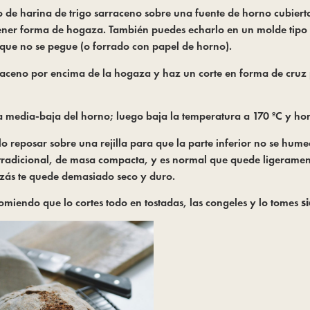
o de harina de trigo sarraceno sobre una fuente de horno cubiert
tener forma de hogaza. También puedes echarlo en un molde ti
que no se pegue (o forrado con papel de horno).
aceno por encima de la hogaza y haz un corte en forma de cruz par
 media-baja del horno; luego baja la temperatura a 170 ºC y ho
lo reposar sobre una rejilla para que la parte inferior no se hum
 tradicional, de masa compacta, y es normal que quede ligeramente
izás te quede demasiado seco y duro.
iendo que lo cortes todo en tostadas, las congeles y lo tomes
s