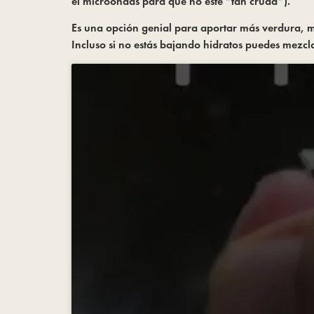
el microondas para que no esté “tan cruda”).
Es una opción genial para aportar más verdura, más
Incluso si no estás bajando hidratos puedes mezclar