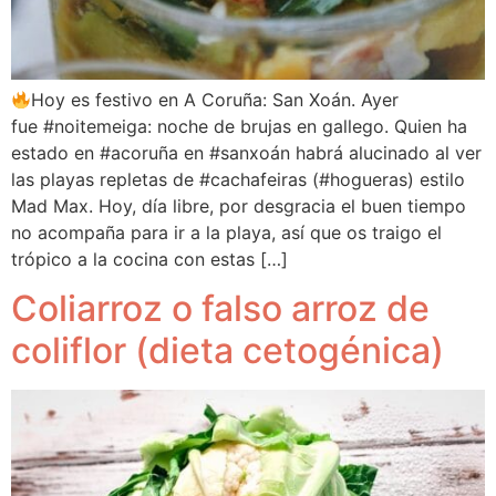
Hoy es festivo en A Coruña: San Xoán. Ayer
fue #noitemeiga: noche de brujas en gallego. Quien ha
estado en #acoruña en #sanxoán habrá alucinado al ver
las playas repletas de #cachafeiras (#hogueras) estilo
Mad Max. Hoy, día libre, por desgracia el buen tiempo
no acompaña para ir a la playa, así que os traigo el
trópico a la cocina con estas […]
Coliarroz o falso arroz de
coliflor (dieta cetogénica)