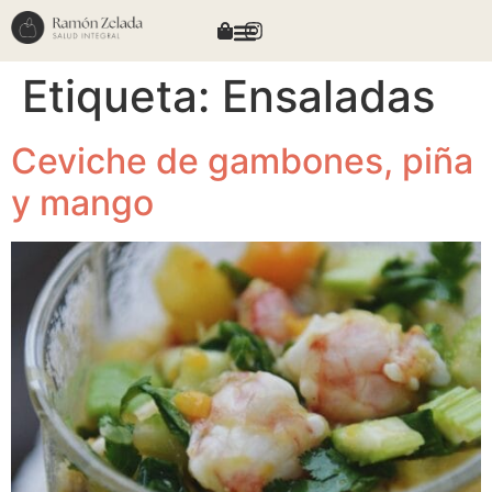
Etiqueta:
Ensaladas
Ceviche de gambones, piña
y mango