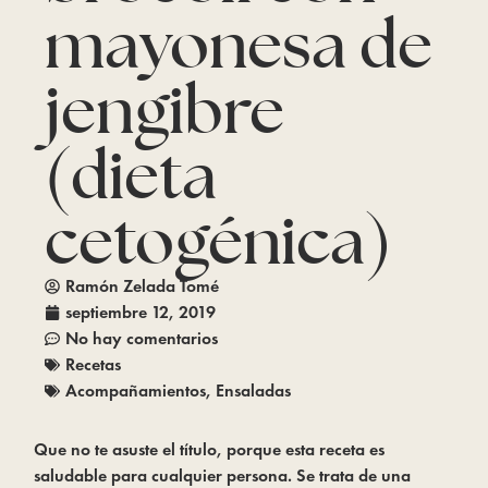
mayonesa de
jengibre
(dieta
cetogénica)
Ramón Zelada Tomé
septiembre 12, 2019
No hay comentarios
Recetas
Acompañamientos
,
Ensaladas
Que no te asuste el título, porque esta receta es 
saludable para cualquier persona. Se trata de una 