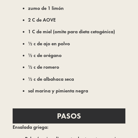
zumo de 1 limón
2 C de AOVE
1 C de miel (omite para dieta cetogénica)
½ c de ajo en polvo
½ c de orégano
½ c de romero
½ c de albahaca seca
sal marina y pimienta negra
PASOS
Ensalada griega: