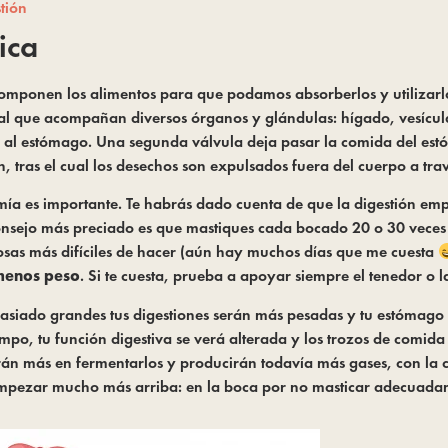
tión
ica
componen los alimentos para que podamos absorberlos y utilizarlos
al que acompañan diversos órganos y glándulas: hígado, vesícul
r al estómago. Una segunda válvula deja pasar la comida del estóm
n, tras el cual los desechos son expulsados fuera del cuerpo a trav
omía es importante. Te habrás dado cuenta de que la digestión emp
consejo más preciado es que mastiques cada bocado 20 o 30 veces 
cosas más difíciles de hacer (aún hay muchos días que me cuesta 
menos peso
. Si te cuesta, prueba a apoyar siempre el tenedor o 
emasiado grandes tus digestiones serán más pesadas y tu estómag
empo, tu función digestiva se verá alterada y los trozos de comida
rdarán más en fermentarlos y producirán todavía más gases, con la
pezar mucho más arriba: en la boca por no masticar adecuada