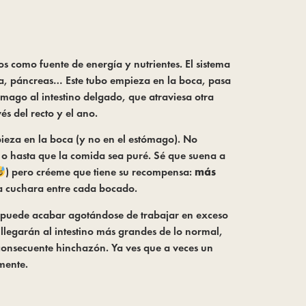
 como fuente de energía y nutrientes. El sistema 
a, páncreas… Este tubo empieza en la boca, pasa 
ago al intestino delgado, que atraviesa otra 
és del recto y el ano.
ieza en la boca (y no en el estómago). No 
o hasta que la comida sea puré. Sé que suena a 
) pero créeme que tiene su recompensa: 
más 
la cuchara entre cada bocado.
o puede acabar agotándose de trabajar en exceso 
 llegarán al intestino más grandes de lo normal, 
 consecuente hinchazón. Ya ves que a veces un 
mente.