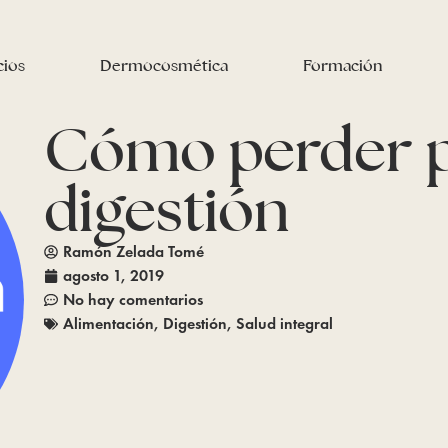
cios
Dermocosmética
Formación
Cómo perder p
digestión
Ramón Zelada Tomé
agosto 1, 2019
No hay comentarios
Alimentación
,
Digestión
,
Salud integral