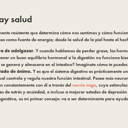
hay salud
mente resistente que determina cómo nos sentimos y cómo funciona
a como fuente de energía; desde la salud de la piel hasta el hec
ora de adelgazar
. Y cuando hablamos de perder grasa, las hormo
tener un buen equilibrio hormonal si la digestión no funciona bie
 se genera y almacena en el intestino? Imagínate cómo te puedes ll
stado de ánimo.
 Y es que el sistema digestivo es prácticamente un
cual controla y regula nuestra función intestinal. Posee más neuro
 constantemente con él a través del 
nervio vago
, cuya estimulac
es de estrés y ansiedad, e incluso a mejorar estados de depresión 
agmática, es mi primer consejo: va a ser determinante para ayudar a