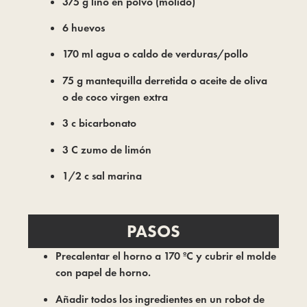
375 g lino en polvo (molido)
6 huevos
170 ml agua o caldo de verduras/pollo
75 g mantequilla derretida o aceite de oliva
o de coco virgen extra
3 c bicarbonato
3 C zumo de limón
1/2 c sal marina
PASOS
Precalentar el horno a 170 ºC y cubrir el molde
con papel de horno.
Añadir todos los ingredientes en un robot de