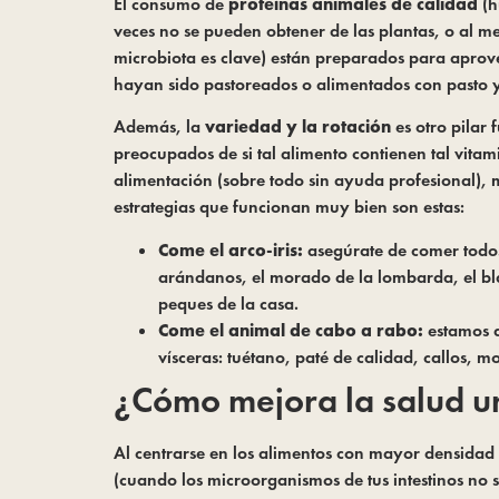
El consumo de
proteínas animales de calidad
(h
veces no se pueden obtener de las plantas, o al 
microbiota es clave) están preparados para aprove
hayan sido pastoreados o alimentados con pasto y
Además, la
variedad y la rotación
es otro pilar 
preocupados de si tal alimento contienen tal vita
alimentación (sobre todo sin ayuda profesional), m
estrategias que funcionan muy bien son estas:
Come el arco-iris:
asegúrate de comer todos l
arándanos, el morado de la lombarda, el blan
peques de la casa.
Come el animal de cabo a rabo:
estamos a
vísceras: tuétano, paté de calidad, callos, m
¿Cómo mejora la salud un
Al centrarse en los alimentos con mayor densidad n
(cuando los microorganismos de tus intestinos no 