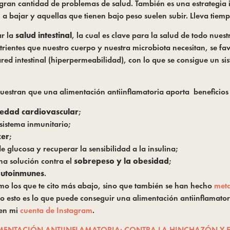
gran cantidad de problemas de salud. También es una estrategia 
 bajar y aquellas que tienen bajo peso suelen subir. Lleva tiemp
ar la
salud intestinal
, la cual es clave para la salud de todo nues
 nutrientes que nuestro cuerpo y nuestra microbiota necesitan, se
 pared intestinal (hiperpermeabilidad), con lo que se consigue un 
muestran que una alimentación antiinflamatoria aporta beneficios
edad cardiovascular
;
sistema inmunitario;
cer
;
de glucosa y recuperar la sensibilidad a la insulina;
na solución contra el
sobrepeso y la obesidad
;
utoinmunes
.
omo los que te cito más abajo, sino que también se han hecho
meta
odo esto es lo que puede conseguir una alimentación antiinflamat
en mi
cuenta de Instagram
.
MENTACIÓN ANTIINFLAMATORIA: CONTRA LA HINCHAZÓN Y 