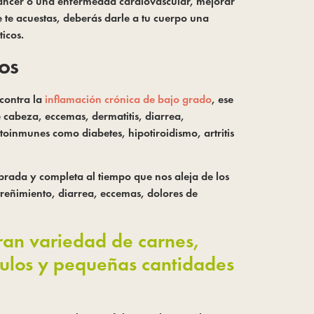
r cáncer o una enfermedad cardiovascular, mejorar
 te acuestas, deberás darle a tu cuerpo una
icos.
os
contra la
inflamación crónica de bajo grado
, ese
 cabeza, eccemas, dermatitis, diarrea,
oinmunes como diabetes, hipotiroidismo, artritis
brada y completa al tiempo que nos aleja de los
treñimiento, diarrea, eccemas, dolores de
ran variedad de carnes,
rculos y pequeñas cantidades