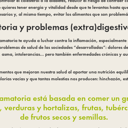
ontrolar el colesterol o la diabetes, reducir el riesgo de contrae
ieres tener energía y vitalidad desde que te levantas hasta que
esarios y, al mismo tiempo, evitar los alimentos que son problemát
toria y problemas (extra)digestiv
matoria te ayuda a luchar contra la inflamación, especialmente 
problemas de salud de las sociedades “desarrolladas”: dolores de
, asma, intolerancias… pero también enfermedades crónicas y aut
imentos que mejoran nuestra salud al aportar una nutrición equili
alorías vacías y que tantas molestias nos producen: hinchazón, es
flamatoria está basada en comer un g
 verduras y hortalizas, frutas, tubé
de frutos secos y semillas.