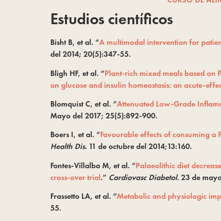
Estudios científicos
Bisht B, et al. “
A multimodal intervention for patient
del 2014; 20(5):347-55.
Bligh HF, et al. “
Plant-rich mixed meals based on Pal
on glucose and insulin homeostasis: an acute-effe
Blomquist C, et al. “
Attenuated Low-Grade Inflamm
Mayo del 2017; 25(5):892-900.
Boers I, et al. “
Favourable effects of consuming a P
Health Dis
. 11 de octubre del 2014;13:160.
Fontes-Villalba M, et al. “
Palaeolithic diet decreas
cross-over trial
.”
Cardiovasc Diabetol.
23 de mayo 
Frassetto LA, et al. “
Metabolic and physiologic imp
55.