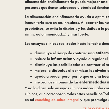
alimentación antiinflamatoria puede mejorar una 
personas que tienen sobrepeso u obesidad tienden a
La alimentación antiinflamatoria ayuda a optimiz
inmunitario está en tus intestinos. Al aportar los
probióticos, se evita la disbiosis y los daños a la
rinitis, autoinmunidad…) y más fuerte.
Los ensayos clínicos realizados hasta la fecha de
disminuye el riesgo de contraer una
enferm
reduce la
inflamación
y ayuda a regular el 
disminuye las posibilidades de contraer
cán
mejora la
diabetes
al optimizar los niveles 
ayuda a perder peso, por lo que es una bue
mejora los síntomas de las
enfermedades a
Y no lo dicen solo ensayos clínicos individuales c
clínicos, que corroboran todos estos beneficios.T
en mi
coaching de salud integral
y que promulgo 
CURSO DE ALI