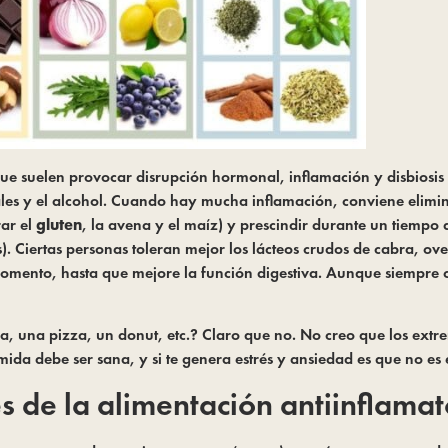
ue suelen provocar disrupción hormonal, inflamación y disbiosis 
iales y el alcohol. Cuando hay mucha inflamación, conviene elimin
rar el
gluten
, la avena y el maíz) y prescindir durante un tiempo
. Ciertas personas toleran mejor los lácteos crudos de cabra, ove
ento, hasta que mejore la función digestiva. Aunque siempre con
 una pizza, un donut, etc.? Claro que no. No creo que los extre
mida debe ser sana, y si te genera estrés y ansiedad es que no e
 de la alimentación antiinflamat