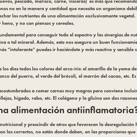
uevos, pescado, marisco, carne, vísceras) es más que recomendab
menos no en la manera y cantidad que necesita un organismo debil
char los nutrientes de una alimentación exclusivamente vegetal. 
 heno, y no con piensos y cereales.
fundamental para conseguir todo el espectro y las sinergias de nut
mina o tal mineral. Además, esto nos asegura un buen funcionamien
ás “intolerante” puedes ir haciéndote y más reactivo y sensible 
os días todos los colores del arco-iris: el amarillo de la yema del
co del puerro, el verde del brócoli, el marrón del cacao, etc. Es
costumbrados a comer carnes muy magras pero conviene incluir d
ollejas, hígado, rabo, etc. El colágeno y la glicina son dos razone
a alimentación antiinflamatoria
utricional y prescindir de otros que favorecen la desregulación ho
son los correctos, no están donde deben, en las proporciones que