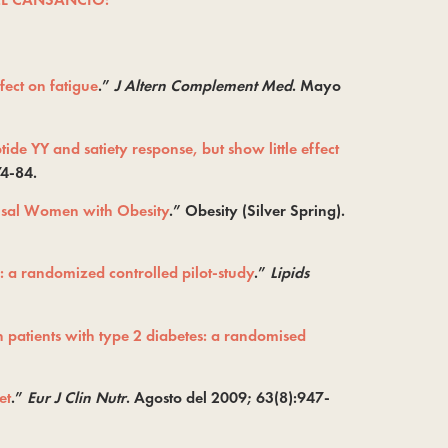
fect on fatigue
.”
J Altern Complement Med
. Mayo
ide YY and satiety response, but show little effect
74-84.
usal Women with Obesity
.” Obesity (Silver Spring).
e: a randomized controlled pilot-study
.”
Lipids
in patients with type 2 diabetes: a randomised
et
.”
Eur J Clin Nutr
. Agosto del 2009; 63(8):947-