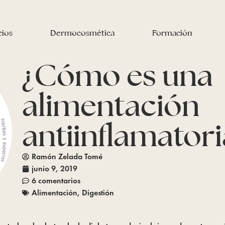
cios
Dermocosmética
Formación
¿Cómo es una
alimentación
antiinflamatori
Ramón Zelada Tomé
junio 9, 2019
6 comentarios
Alimentación
,
Digestión