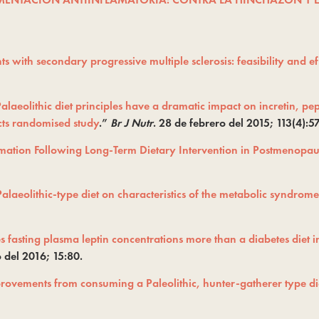
s with secondary progressive multiple sclerosis: feasibility and ef
aeolithic diet principles have a dramatic impact on incretin, pept
cts randomised study
.”
Br J Nutr
. 28 de febrero del 2015; 113(4):5
ation Following Long-Term Dietary Intervention in Postmenopa
alaeolithic-type diet on characteristics of the metabolic syndrom
es fasting plasma leptin concentrations more than a diabetes diet 
del 2016; 15:80.
rovements from consuming a Paleolithic, hunter-gatherer type di